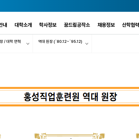
안내
대학소개
학사정보
꿈드림공작소
채용정보
산학협
장 / 대학 연혁
역대 원장 (`80.12~`95.12)