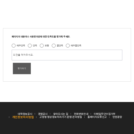
페이지의 내용이나 사용편의성에 대한 만족도를 평가해 주세요.
매우만족
만족
보통
불만족
매우불만족
평가하기
대학정보공시
경영공시
찾아오시는 길
전화번호안내
이메일무단수집거부
개인정보처리방침
고정형 영상정보처리기기 운영·관리방침
홈페이지오류신고
민원광장