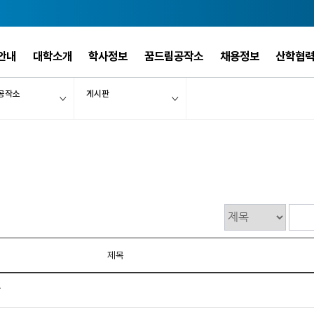
안내
대학소개
학사정보
꿈드림공작소
채용정보
산학협
공작소
게시판
제목
압