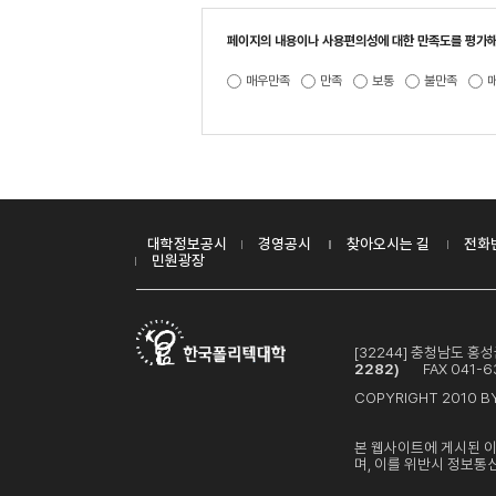
페이지의 내용이나 사용편의성에 대한 만족도를 평가해
매우만족
만족
보통
불만족
대학정보공시
경영공시
찾아오시는 길
전화
민원광장
[32244] 충청남도 
2282)
FAX 041-63
COPYRIGHT 2010 BY
본 웹사이트에 게시된 
며, 이를 위반시 정보통