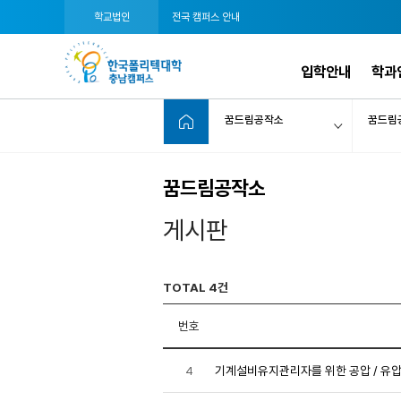
학교법인
전국 캠퍼스 안내
입학안내
학과
꿈드림공작소
꿈드림
꿈드림공작소
게시판
TOTAL 4건
번호
4
기계설비유지관리자를 위한 공압 / 유