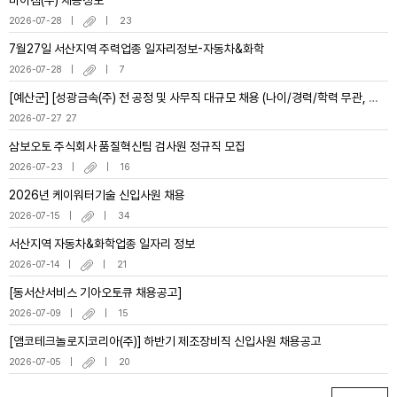
바이켐(주) 채용정보
2026-07-28
23
7월27일 서산지역 주력업종 일자리정보-자동차&화학
2026-07-28
7
[예산군] [성광금속(주) 전 공정 및 사무직 대규모 채용 (나이/경력/학력 무관, 장년층 재취업 적극 환영)
2026-07-27
27
삼보오토 주식회사 품질혁신팀 검사원 정규직 모집
2026-07-23
16
2026년 케이워터기술 신입사원 채용
2026-07-15
34
서산지역 자동차&화학업종 일자리 정보
2026-07-14
21
[동서산서비스 기아오토큐 채용공고]
2026-07-09
15
[앰코테크놀로지코리아(주)] 하반기 제조장비직 신입사원 채용공고
2026-07-05
20