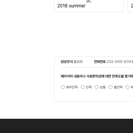
2018 summer
2
담당부서
홍보부
전화번호
032-650-674
페이지의 내용이나 사용편의성에 대한 만족도를 평가해
매우만족
만족
보통
불만족