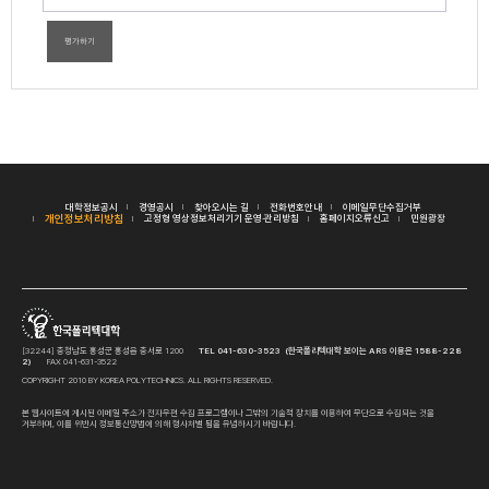
평가하기
대학정보공시
경영공시
찾아오시는 길
전화번호안내
이메일무단수집거부
개인정보처리방침
고정형 영상정보처리기기 운영·관리방침
홈페이지오류신고
민원광장
[32244] 충청남도 홍성군 홍성읍 충서로 1200
TEL 041-630-3523 (한국폴리텍대학 보이는 ARS 이용은 1588-228
2)
FAX 041-631-3522
COPYRIGHT 2010 BY KOREA POLYTECHNICS. ALL RIGHTS RESERVED.
본 웹사이트에 게시된 이메일 주소가 전자우편 수집 프로그램이나 그밖의 기술적 장치를 이용하여 무단으로 수집되는 것을
거부하며, 이를 위반시 정보통신망법에 의해 형사처벌 됨을 유념하시기 바랍니다.