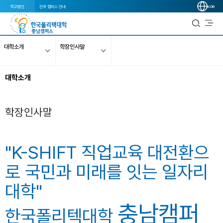
학교법인
전국 캠퍼스 안내
KOR
대학소개
학장인사말
대학소개
학장인사말
"K-SHIFT 직업교
육 대전환으
로 국
민과 미래를 잇는 일자리
대학"
충남캠퍼
한국폴리텍대학