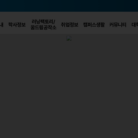
러닝팩토리/
내
학사정보
취업정보
캠퍼스생활
커뮤니티
대
꿈드림공작소