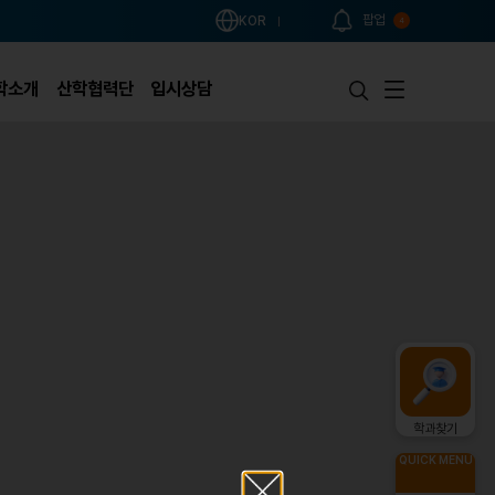
팝업
KOR
4
학소개
산학협력단
입시상담
학과찾기
QUICK MENU