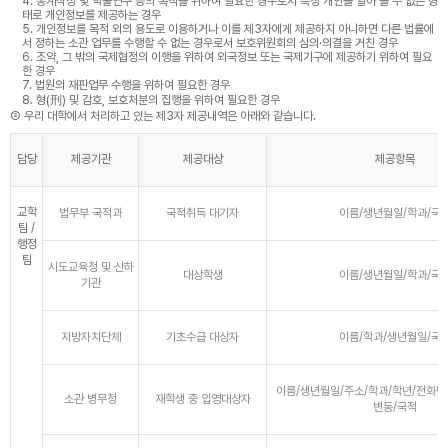
4. 통계작성 및 학술연구 등의 목적을 위하여 필요한 경우로서 특정 개인을 알아 볼 수 없는 형
태로 개인정보를 제공하는 경우
5. 개인정보를 목적 외의 용도로 이용하거나 이를 제3자에게 제공하지 아니하면 다른 법률에
서 정하는 소관 업무를 수행할 수 없는 경우로서 보호위원회의 심의·의결을 거친 경우
6. 조약, 그 밖의 국제협정의 이행을 위하여 외국정보 또는 국제기구에 제공하기 위하여 필요
한 경우
7. 법원의 재판업무 수행을 위하여 필요한 경우
8. 형(刑) 및 감호, 보호처분의 집행을 위하여 필요한 경우
② 우리 대학에서 처리하고 있는 제3자 제공내역은 아래와 같습니다.
담당
제공기관
제공대상
제공항목
교학
법무부 국적과
국적취득 대기자
이름/생년월일/학과/국
팀 /
행정
팀
시도교육청 및 산하
대상학생
이름/생년월일/학과/국
기관
지방자치단체
기초수급 대상자
이름/학과/생년월일/국
이름/생년월일/주소/학과/학년/전화번
소관 병무청
재학생 중 입영대상자
변동/국적