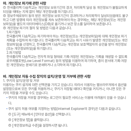
마. 개인정보 파기에 관한 사항
① 한국폴리텍 다솜학교는 개인정보 보유기간의 경과, 처리목적 달성 등 개인정보가 불필요하게
되었을 때에는 지체 없이 해당 개인정보를 파기합니다.
② 정보주체로부터 동의 받은 개인정보 보유기간이 경과하거나 처리목적이 달성되었음에도 불구
하고 다른 법령에 따라 개인정보를 계속 보존하여야 하는 경우에는, 해당 개인정보(또는 개인정
보파일)을 별도의 데이터베이스(DB)로 옮기거나 보관 장소를 달리하여 보존합니다.
③ 개인정보 파기의 절차 및 방법은 다음과 같습니다.
1.파기절차
한국폴리텍 다솜학교는 파기하여야 하는 개인정보(또는 개인정보파일)에 대해 개인정보 파기
계획을 수립하여 파기합니다. 한국폴리텍 다솜학교는 파기 사유가 발생한 개인정보(또는 개인
정보파일)을 선정하고, 한국폴리텍 다솜학교는 개인정보 보호책임자의 승인을 받아 개인정보
(또는 개인정보파일)을 파기합니다.
2.파기방법
한국폴리텍 다솜학교는 전자적 파일 형태로 기록·저장된 개인정보는 기록을 재생할 수 없도록
로우레밸포멧(Low Level Format) 등의 방법을 이용하여 파기하며, 종이 문서에 기록·저장
된 개인정보는 분쇄기로 분쇄하거나 소각하여 파기합니다.
바. 개인정보 자동 수집 장치의 설치/운영 및 거부에 관한 사항
1. 쿠키의 설치/운영 및 거부
이용자는 쿠키 설치에 대한 선택권을 가지고 있습니다. 따라서 이용자는 웹브라우저에서 옵션을
설정함으로써 모든 쿠키를 허용하거나, 쿠키가 저장될 때마다 확인을 거치거나, 아니면 모든 쿠
키의 저장을 거부할 수도 있습니다.
쿠키의 저장을 거부할 경우에는 로그인이 필요한 서비스는 이용에 어려움이 있을 수 있습니
다.
쿠키 설치 허용 여부를 지정하는 방법(Internet Explorer의 경우)은 다음과 같습니다.
① [도구] 메뉴에서 [인터넷 옵션]을 선택합니다.
② [개인정보 탭]을 클릭합니다.
③ [개인정보취급 수준]을 설정하시면 됩니다.