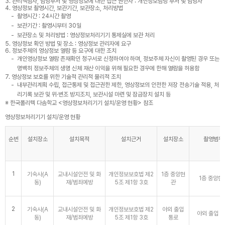
3. 관리책임자, 담당부서 및 영상정보에 대한 접근 권한자 : 개인정보담당 부서 및 담당자
4. 영상정보 촬영시간, 보관기간, 보관장소, 처리방법
촬영시간 : 24시간 촬영
보관기간 : 촬영시부터 30일
보관장소 및 처리방법 : 영상정보처리기기 통제실에 보관 처리
5. 영상정보 확인 방법 및 장소 : 영상정보 관리자에 요구
6. 정보주체의 영상정보 열람 등 요구에 대한 조치
개인영상정보 열람 존재확인 청구서로 신청하여야 하며, 정보주체 자신이 촬영된 경우 또는
명백히 정보주체의 생명 신체 재산 이익을 위해 필요한 경우에 한해 열람을 허용함
7. 영상정보 보호를 위한 기술적 관리적 물리적 조치
내부관리계획 수립, 접근통제 및 접근권한 제한, 영상정보의 안전한 저장 전송기술 적용, 처
리기록 보관 및 위·변조 방지조치, 보관시설 마련 및 잠금장치 설치 등
※ 한국폴리텍 다솜학교 <영상정보처리기기 설치/운영 현황> 참조
영상정보처리기기 설치/운영 현황
순번
설치장소
설치목적
설치근거
설치장소
촬영범위
1
기숙사(A
교내시설안전 및 화
개인정보보호법 제2
1층 중앙현
1층 중앙현
동)
재/범죄예방
5조 제1항 3호
관
2
기숙사(A
교내시설안전 및 화
개인정보보호법 제2
야외 출입
야외 출입 
동)
재/범죄예방
5조 제1항 3호
통로