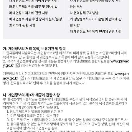
다.개인정보 처리의 위탁에 관한 사항
자.개인정보를 열람청구를 접수 및 처리
라.정보주체의 권리·의무 및 행사방법
하는 부서
마.개인정보 파기에 관한 사항
차.권익침해 구제방법
바.개인정보 자동 수집 장치의 설치/운영
카.영상정보처리기기 운영 및 관리에 관
및 거부에 관한 사항
한 사항
타.개인정보 처리방침 변경에 관한 사항
가. 개인정보의 처리 목적, 보유기간 및 항목
1. 한국폴리텍 다솜학교는 개인정보보호법 제32조에 따라 등록·공개하는 개인정보파일의 처리
목적·보유기간 및 항목을 각 개인정보파일의 특성에 따라 달리 규정하고 있습니다.
2. 각각의 개인정보파일별 상세한 내용은 행정자치부 개인정보보호 종합지원포털(
www.privac
y.go.kr
)에서 확인하실 수 있습니다.
개인정보 처리방침 제2조제2항과 관련하여 행정자치부 개인정보보호 종합지원 포털(
www.priv
acy.go.kr
) → 개인정보민원 → 개인정보열람 등 요구 → 개인정보파일 목록 검색 → 기관
명에 '한국폴리텍대학' 입력 후 조회를 활용해 주시기 바랍니다.
나. 개인정보의 제3자 제공에 관한 사항
① 한국폴리텍 다솜학교는 정보주체의 개인정보를 수집·이용의 목적으로 명시한 범위내에서 처
리해야 하며, 다음 각 호를 제외하고는 정보주체의 사전 동의 없이 본래의 목적 범위를 초과하여
처리하거나 제3자에게 제공하지 않습니다.
1. 정보주체로부터 별도의 동의를 받은 경우
2. 다른 법률에 특별한 규정이 있는 경우
3. 정보주체 또는 그 법정대리인이 의사표시를 할 수 없는 상태에 있거나 주소불명 등으로 사
전 동의를 받을 수 없는 경우로서 명백히 정보주체 또는 제3자의 급박한 생명, 신체, 재산의 이
익을 위하여 필요하다고 인정되는 경우