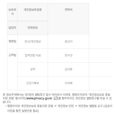
보유부
개인정보파일명
연락처
서
담당자
전화번호
행정팀
인사/개인정보
문선아
교학팀
입학전형 자료
한수인
성적
김지훈
건강기록부
이지혜
② 정보주체께서는 제1항의 열람청구 접수·처리부서 이외에, 행정자치부의 '개인정보보호 종합
지원 포털' 웹사이트(
www.privacy.go.kr
)를 통하여서도 개인정보 열람청구를 하실 수 있
습니다.
행정자치부 개인정보보호 종합지원 포털 → 개인정보 민원 → 개인정보 열람등 요구 (공공아
이핀을 통한 실명인증 필요)