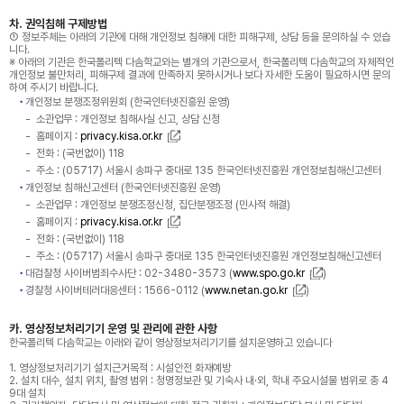
차. 권익침해 구제방법
① 정보주체는 아래의 기관에 대해 개인정보 침해에 대한 피해구제, 상담 등을 문의하실 수 있습
니다.
※ 아래의 기관은 한국폴리텍 다솜학교와는 별개의 기관으로서, 한국폴리텍 다솜학교의 자체적인
개인정보 불만처리, 피해구제 결과에 만족하지 못하시거나 보다 자세한 도움이 필요하시면 문의
하여 주시기 바랍니다.
개인정보 분쟁조정위원회 (한국인터넷진흥원 운영)
소관업무 : 개인정보 침해사실 신고, 상담 신청
홈페이지 :
privacy.kisa.or.kr
전화 : (국번없이) 118
주소 : (05717) 서울시 송파구 중대로 135 한국인터넷진흥원 개인정보침해신고센터
개인정보 침해신고센터 (한국인터넷진흥원 운영)
소관업무 : 개인정보 분쟁조정신청, 집단분쟁조정 (민사적 해결)
홈페이지 :
privacy.kisa.or.kr
전화 : (국번없이) 118
주소 : (05717) 서울시 송파구 중대로 135 한국인터넷진흥원 개인정보침해신고센터
대검찰청 사이버범죄수사단 : 02-3480-3573 (
www.spo.go.kr
)
경찰청 사이버테러대응센터 : 1566-0112 (
www.netan.go.kr
)
카. 영상정보처리기기 운영 및 관리에 관한 사항
한국폴리텍 다솜학교는 아래와 같이 영상정보처리기기를 설치운영하고 있습니다
1. 영상정보처리기기 설치근거목적 : 시설안전 화재예방
2. 설치 대수, 설치 위치, 촬영 범위 : 청명정보관 및 기숙사 내·외, 학내 주요시설물 범위로 총 4
9대 설치