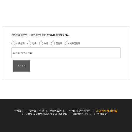
페이지의 내용이나 사용편의성에 대한 만족도를 평가해 주세요.
매우만족
만족
보통
불만족
매우불만족
평가하기
경영공시
찾아오시는 길
전화번호안내
이메일무단수집거부
개인정보처리방침
고정형 영상정보처리기기 운영·관리방침
홈페이지오류신고
민원광장