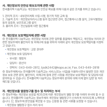
사. 개인정보의 안전성 확보조치에 관한 사항
한국폴리텍 다솜학교는 개인정보의 안전성 확보를 위해 다음과 같은 조치를 취하고 있습니다.
1. 관리적 조치 : 내부관리계획 수립·시행, 정기적 직원 교육 등
2. 기술적 조치 : 개인정보처리시스템 등의 접근권한 관리, 접근통제시스템 설치, 고유식별정보
등의 암호화, 보안프로그램 설치
3. 물리적 조치 : 전산실등에 대한 접근통제
아. 개인정보 보호책임자에 관한 사항
① 한국폴리텍 다솜학교는 개인정보 처리에 관한 업무를 총괄해서 책임지고, 개인정보 처리와 관
련한 정보주체의 불만처리 및 피해구제 등을 위하여 아래와 같이 개인정보 보호책임자를 지정하
고 있습니다.
개인정보 보호책임자 : 교장 권대주
개인정보 보호 담당부서
부서명 : 행정처
담당자 : 문선아
연락처 : 043-649-2812, tjsdk2442@kopo.ac.kr, Fax. 043-649-2818
② 정보주체께서는 한국폴리텍 다솜학교는 서비스(또는 사업)을 이용하시면서 발생한 모든 개인
정보 보호 관련 문의, 불만처리, 피해구제 등에 관한 사항을 개인정보 보호책임자 및 담당부서로
문의하실 수 있습니다. 한국폴리텍 다솜학교는 정보주체의 문의에 대해 지체 없이 답변 및 처리
해드릴 것입니다.
자. 개인정보를 열람청구를 접수 및 처리하는 부서
① 정보주체는 개인정보 보호법 제35조에 따른 개인정보의 열람 청구를 아래의 부서에 할 수 있
습니다. 한국폴리텍 다솜학교는 정보주체의 개인정보 열람청구가 신속하게 처리되도록 노력하겠
습니다. 단, 정보주체 본인임을 확인할 수 있는 신분증 등 관련 서류를 요청할 수 있습니다.
개인정보 열람청구 접수·처리 부서