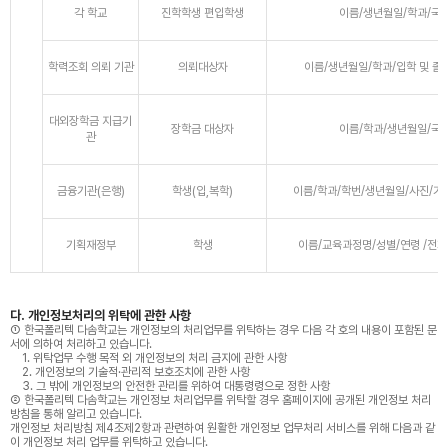
각 학교
진학학생 편입학생
이름/생년월일/학과/국
학력조회 의뢰 기관
의뢰대상자
이름/생년월일/학과/입학 및 졸
대외장학금 지급기
장학금 대상자
이름/학과/생년월일/국
관
금융기관(은행)
학생(입,복학)
이름/학과/학번/생년월일/사진/기
기획재정부
학생
이름/교육과정명/성별/연령 /전
다. 개인정보처리의 위탁에 관한 사항
① 한국폴리텍 다솜학교는 개인정보의 처리업무를 위탁하는 경우 다음 각 호의 내용이 포함된 문
서에 의하여 처리하고 있습니다.
1. 위탁업무 수행 목적 외 개인정보의 처리 금지에 관한 사항
2. 개인정보의 기술적·관리적 보호조치에 관한 사항
3. 그 밖에 개인정보의 안전한 관리를 위하여 대통령령으로 정한 사항
② 한국폴리텍 다솜학교는 개인정보 처리업무를 위탁할 경우 홈페이지에 공개된 개인정보 처리
방침을 통해 알리고 있습니다.
개인정보 처리방침 제4조제2항과 관련하여 원활한 개인정보 업무처리 서비스를 위해 다음과 같
이 개인정보 처리 업무를 위탁하고 있습니다.