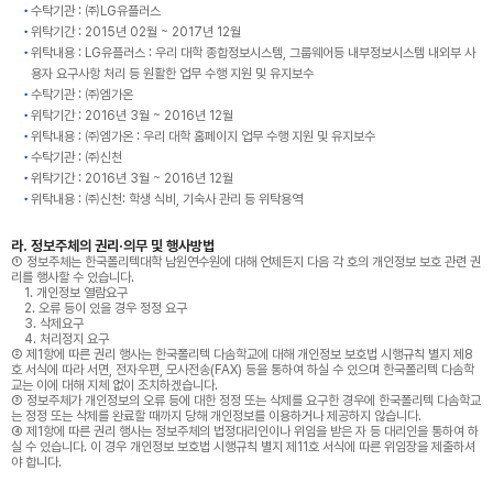
수탁기관 : ㈜LG유플러스
위탁기간 : 2015년 02월 ~ 2017년 12월
위탁내용 : LG유플러스 : 우리 대학 종합정보시스템, 그룹웨어등 내부정보시스템 내외부 사
용자 요구사항 처리 등 원활한 업무 수행 지원 및 유지보수
수탁기관 : ㈜엠가온
위탁기간 : 2016년 3월 ~ 2016년 12월
위탁내용 : ㈜엠가온 : 우리 대학 홈페이지 업무 수행 지원 및 유지보수
수탁기관 : ㈜신천
위탁기간 : 2016년 3월 ~ 2016년 12월
위탁내용 : ㈜신천: 학생 식비, 기숙사 관리 등 위탁용역
라. 정보주체의 권리·의무 및 행사방법
① 정보주체는 한국폴리텍대학 남원연수원에 대해 언제든지 다음 각 호의 개인정보 보호 관련 권
리를 행사할 수 있습니다.
1. 개인정보 열람요구
2. 오류 등이 있을 경우 정정 요구
3. 삭제요구
4. 처리정지 요구
② 제1항에 따른 권리 행사는 한국폴리텍 다솜학교에 대해 개인정보 보호법 시행규칙 별지 제8
호 서식에 따라 서면, 전자우편, 모사전송(FAX) 등을 통하여 하실 수 있으며 한국폴리텍 다솜학
교는 이에 대해 지체 없이 조치하겠습니다.
③ 정보주체가 개인정보의 오류 등에 대한 정정 또는 삭제를 요구한 경우에 한국폴리텍 다솜학교
는 정정 또는 삭제를 완료할 때까지 당해 개인정보를 이용하거나 제공하지 않습니다.
④ 제1항에 따른 권리 행사는 정보주체의 법정대리인이나 위임을 받은 자 등 대리인을 통하여 하
실 수 있습니다. 이 경우 개인정보 보호법 시행규칙 별지 제11호 서식에 따른 위임장을 제출하셔
야 합니다.