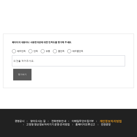
페이지의 내용이나 사용편의성에 대한 만족도를 평가해 주세요.
매우만족
만족
보통
불만족
매우불만족
평가하기
경영공시
찾아오시는 길
전화번호안내
이메일무단수집거부
개인정보처리방침
고정형 영상정보처리기기 운영·관리방침
홈페이지오류신고
민원광장