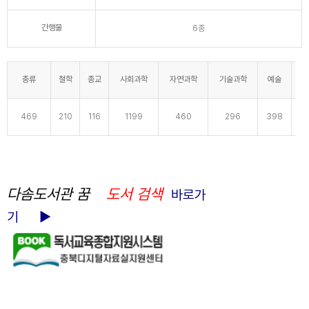
간행물
6종
총류
철학
종교
사회과학
자연과학
기술과학
예술
언
469
210
116
1199
460
296
398
2
다솜도서관 꿈
도서 검색
바로가
기 ►