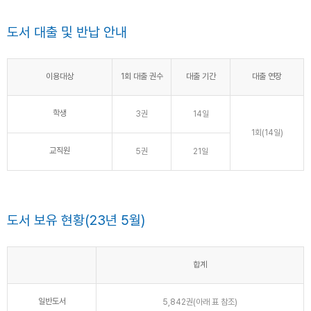
도서 대출 및 반납 안내
이용대상
1회 대출 권수
대출 기간
대출 연장
학생
3권
14일
1회(14일)
교직원
5권
21일
도서 보유 현황(23년 5월)
합계
일반도서
5,842권(아래 표 참조)