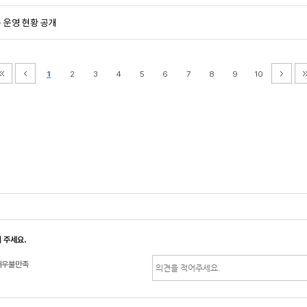
 운영 현황 공개
1
2
3
4
5
6
7
8
9
10
 주세요.
매우불만족