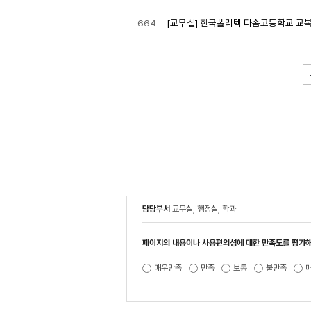
664
[교무실] 한국폴리텍 다솜고등학교 교복
담당부서
교무실, 행정실, 학과
페이지의 내용이나 사용편의성에 대한 만족도를 평가해
매우만족
만족
보통
불만족