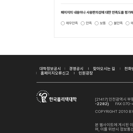
페이지의 내용이나 사용편의성에 대한 만족도를 평가해
매우만족
만족
보통
불만족
대학정보공시
경영공시
찾아오시는 길
전화
홈페이지오류신고
민원광장
[21417] 인천광역시
-2282)
FAX 070-4
COPYRIGHT 2010 BY
본 웹사이트에 게시된 
며, 이를 위반시 정보통