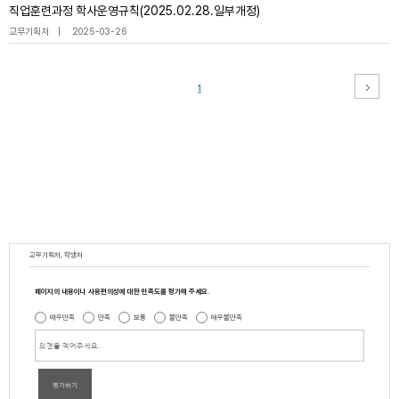
직업훈련과정 학사운영규칙(2025.02.28.일부개정)
교무기획처
2025-03-26
1
교무기획처, 학생처
페이지의 내용이나 사용편의성에 대한 만족도를 평가해 주세요.
매우만족
만족
보통
불만족
매우불만족
평가하기