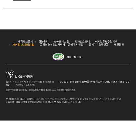
대학정보공시
경영공시
찾아오시는 길
전화번호안내
이메일무단수집거부
개인정보처리방침
고정형 영상정보처리기기 운영·관리방침
홈페이지오류신고
민원광장
웹접근성 인증
[21417] 인천광역시 부평구 무네미로 448번길 56
TEL 032-510-2114 (한국폴리텍대학 보이는 ARS 이용은 1588-22
82)
FAX 070-4275-5717
COPYRIGHT 2010 BY KOREA POLYTECHNICS. ALL RIGHTS RESERVED.
본 웹사이트에 게시된 이메일 주소가 전자우편 수집 프로그램이나 그밖의 기술적 장치를 이용하여 무단으로 수집되는 것을
거부하며, 이를 위반시 정보통신망법에 의해 형사처벌 됨을 유념하시기 바랍니다.