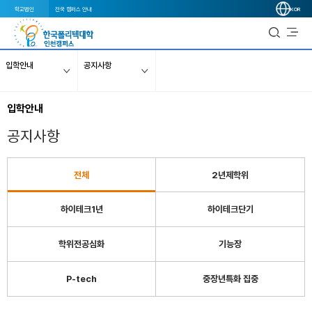
학교법인
전국 캠퍼스 안내
KOR
입학안내
공지사항
입학안내
공지사항
전체
2년제학위
하이테크1년
하이테크단기
학위전공심화
기능장
P-tech
중장년특화 집중