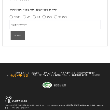
페이지의 내용이나 사용편의성에 대한 만족도를 평가해 주세요.
매우만족
만족
보통
불만족
매우불만족
평가하기
대학정보공시
경영공시
찾아오시는 길
전화번호안내
이메일무단수집거부
개인정보처리방침
고정형 영상정보처리기기 운영·관리방침
홈페이지오류신고
민원광장
웹접근성 인증
[21417] 인천광역시 부평구 무네미로 448번길 56
TEL 032-510-2114 (한국폴리텍대학 보이는 ARS 이용은 1588-22
82)
FAX 070-4275-5717