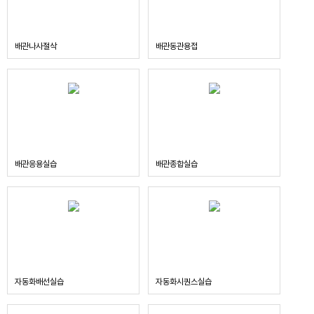
배관나사절삭
배관동관용접
배관응용실습
배관종합실습
자동화배선실습
자동화시퀀스실습