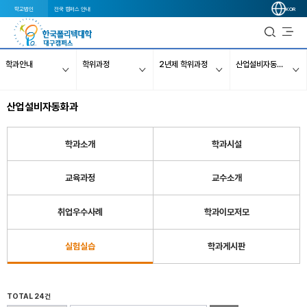
학교법인
전국 캠퍼스 안내
KOR
학과안내
학위과정
2년제 학위과정
산업설비자동화과
산업설비자동화과
학과소개
학과시설
교육과정
교수소개
취업우수사례
학과이모저모
실험실습
학과게시판
TOTAL 24건