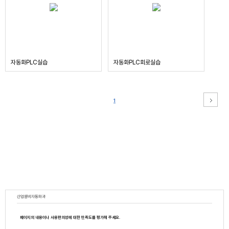
자동화PLC실습
자동화PLC회로실습
1
산업설비자동화과
페이지의 내용이나 사용편의성에 대한 만족도를 평가해 주세요.