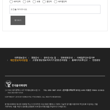
매우만족
만족
보통
불만족
매우불만족
평가하기
대학정보공시
경영공시
찾아오시는 길
전화번호안내
이메일무단수집거부
개인정보처리방침
고정형 영상정보처리기기 운영·관리방침
홈페이지오류신고
민원광장
[41765] 대구광역시 서구 국채보상로43길 15
TEL 053-567-0101 (한국폴리텍대학 보이는 ARS 이용은 1588-2282)
FAX 053-567-0104
COPYRIGHT 2010 BY KOREA POLYTECHNICS. ALL RIGHTS RESERVED.
본 웹사이트에 게시된 이메일 주소가 전자우편 수집 프로그램이나 그밖의 기술적 장치를 이용하여 무단으로 수집되는 것을
거부하며, 이를 위반시 정보통신망법에 의해 형사처벌 됨을 유념하시기 바랍니다.