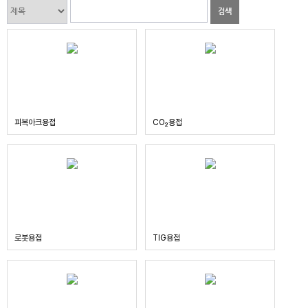
검색
피복아크용접
CO₂용접
로봇용접
TIG용접