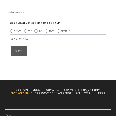
학생처, 교무기획처
페이지의 내용이나 사용편의성에 대한 만족도를 평가해 주세요.
매우만족
만족
보통
불만족
매우불만족
평가하기
대학정보공시
경영공시
찾아오시는 길
전화번호안내
이메일무단수집거부
개인정보처리방침
고정형 영상정보처리기기 운영·관리방침
홈페이지오류신고
민원광장