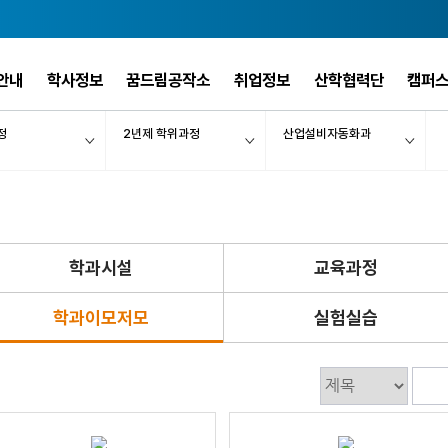
안내
학사정보
꿈드림공작소
취업정보
산학협력단
캠퍼
정
2년제 학위과정
산업설비자동화과
학과시설
교육과정
학과이모저모
실험실습