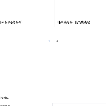
배관실습실(실습)
배관실습실(태양열실습)
1
2
 주세요.