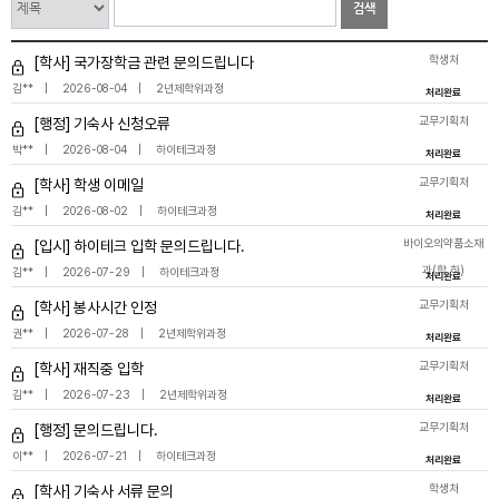
검색
학생처
[학사] 국가장학금 관련 문의드립니다
김**
2026-08-04
2년제학위과정
처리완료
교무기획처
[행정] 기숙사 신청오류
박**
2026-08-04
하이테크과정
처리완료
교무기획처
[학사] 학생 이메일
김**
2026-08-02
하이테크과정
처리완료
바이오의약품소재
[입시] 하이테크 입학 문의드립니다.
과(학.하)
김**
2026-07-29
하이테크과정
처리완료
교무기획처
[학사] 봉사시간 인정
권**
2026-07-28
2년제학위과정
처리완료
교무기획처
[학사] 재직중 입학
김**
2026-07-23
2년제학위과정
처리완료
교무기획처
[행정] 문의드립니다.
이**
2026-07-21
하이테크과정
처리완료
학생처
[학사] 기숙사 서류 문의