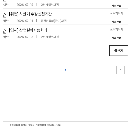
이**
2026-07-19
2년제학위과정
처리완료
교무기획처
[취업] 하반기 수강신청기간
박**
2026-07-14
중장년특화(장기)과정
처리완료
교무기획처
[입시] 산업설비자동화과
박**
2026-07-13
2년제학위과정
처리완료
글쓰기
1
교무기획처, 학생처, 행정처, 산학협력단, 희망플러스센터