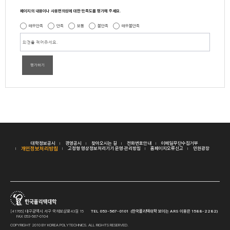
페이지의 내용이나 사용편의성에 대한 만족도를 평가해 주세요.
매우만족
만족
보통
불만족
매우불만족
평가하기
대학정보공시
경영공시
찾아오시는 길
전화번호안내
이메일무단수집거부
개인정보처리방침
고정형 영상정보처리기기 운영·관리방침
홈페이지오류신고
민원광장
[41765] 대구광역시 서구 국채보상로43길 15
TEL 053-567-0101 (한국폴리텍대학 보이는 ARS 이용은 1588-2282)
FAX 053-567-0104
COPYRIGHT 2010 BY KOREA POLYTECHNICS. ALL RIGHTS RESERVED.