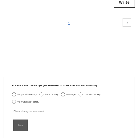
Write
1
Please rate the webpages in terms of their content and usability.
Very satisfactory
Satisfactory
Average
Unsatisfactory
Very unsatisfactory
Rate