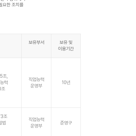
 필요한 조치를
보유부서
보유 및
이용기간
5조,
직업능력
업능력
10년
운영부
0조
73조
직업능력
발법
준영구
운영부