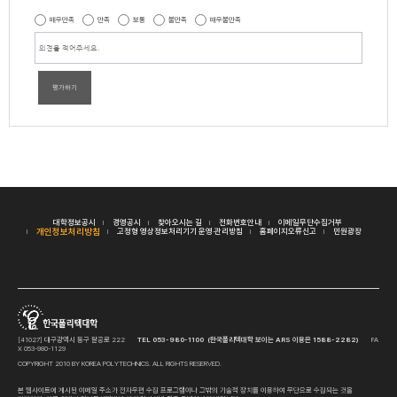
매우만족
만족
보통
불만족
매우불만족
평가하기
대학정보공시
경영공시
찾아오시는 길
전화번호안내
이메일무단수집거부
개인정보처리방침
고정형 영상정보처리기기 운영·관리방침
홈페이지오류신고
민원광장
[41027] 대구광역시 동구 팔공로 222
TEL 053-980-1100 (한국폴리텍대학 보이는 ARS 이용은 1588-2282)
FA
X 053-980-1129
COPYRIGHT 2010 BY KOREA POLYTECHNICS. ALL RIGHTS RESERVED.
본 웹사이트에 게시된 이메일 주소가 전자우편 수집 프로그램이나 그밖의 기술적 장치를 이용하여 무단으로 수집되는 것을