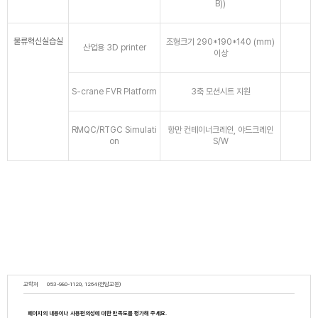
B))
물류혁신실습실
조형크기 290*190*140 (mm)
산업용 3D printer
이상
S-crane FVR Platform
3축 모션시트 지원
RMQC/RTGC Simulati
항만 컨테이너크레인, 야드크레인
on
S/W
교학처
053-980-1120, 1264(전담교원)
페이지의 내용이나 사용편의성에 대한 만족도를 평가해 주세요.