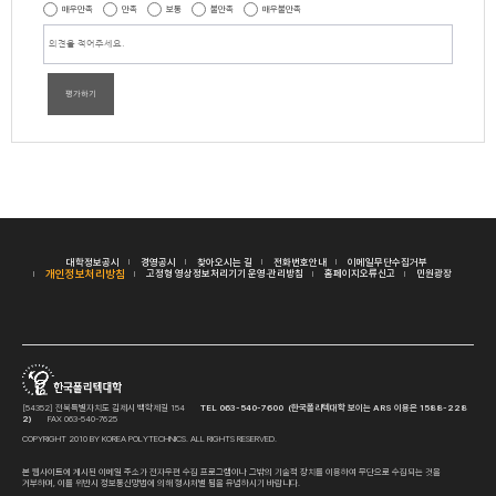
매우만족
만족
보통
불만족
매우불만족
평가하기
대학정보공시
경영공시
찾아오시는 길
전화번호안내
이메일무단수집거부
개인정보처리방침
고정형 영상정보처리기기 운영·관리방침
홈페이지오류신고
민원광장
[54352] 전북특별자치도 김제시 백학제길 154
TEL 063-540-7600 (한국폴리텍대학 보이는 ARS 이용은 1588-228
2)
FAX 063-540-7625
COPYRIGHT 2010 BY KOREA POLYTECHNICS. ALL RIGHTS RESERVED.
본 웹사이트에 게시된 이메일 주소가 전자우편 수집 프로그램이나 그밖의 기술적 장치를 이용하여 무단으로 수집되는 것을
거부하며, 이를 위반시 정보통신망법에 의해 형사처벌 됨을 유념하시기 바랍니다.