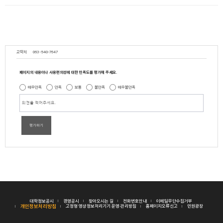
교학처
063-540-7647
페이지의 내용이나 사용편의성에 대한 만족도를 평가해 주세요.
매우만족
만족
보통
불만족
매우불만족
평가하기
대학정보공시
경영공시
찾아오시는 길
전화번호안내
이메일무단수집거부
개인정보처리방침
고정형 영상정보처리기기 운영·관리방침
홈페이지오류신고
민원광장