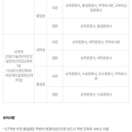
성적증명서, 졸업증명서, 학적부사본, 교육비납
국문
입증명서
졸업생
영문
성적증명서, 졸업증명서
국문
성적증명서, 재학증명서, 학적부사본
재학생
비학위
(전문기술/하이테크/
영문
성적증명서, 재학증명서
일반계고직업교육위
탁/
기능장/신중년특화/
성적증명서, 수료증명서, 이수증명서, 학적부사
여성재취업/중장년재
국문
본
취업)
졸업생
영문
성적증명서, 수료증명서
유의사항
07학번 이전 졸업생은 학번이 변경되었으므로 반드시 학번 조회후 서비스 이용