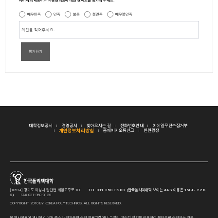
페이지의 내용이나 사용편의성에 대한 만족도를 평가해 주세요.
매우만족
만족
보통
불만족
매우불만족
평가하기
대학정보공시
경영공시
찾아오시는 길
전화번호안내
이메일무단수집거부
개인정보처리방침
홈페이지오류신고
민원광장
[18534] 경기도 화성시 팔탄면 제암고주로 108
TEL 031-350-3200 (한국폴리텍대학 보이는 ARS 이용은 1588-228
2)
FAX 031-350-3129
COPYRIGHT 2010 BY KOREA POLYTECHNICS. ALL RIGHTS RESERVED.
본 웹사이트에 게시된 이메일 주소가 전자우편 수집 프로그램이나 그밖의 기술적 장치를 이용하여 무단으로 수집되는 것을