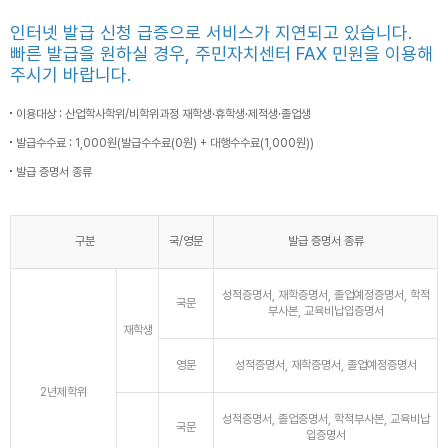
인터넷 발급 신청 급증으로 서비스가 지연되고 있습니다.
빠른 발급을 원하실 경우, 주민자치센터 FAX 민원을 이용해
주시기 바랍니다.
이용대상 : 산업학사학위/비학위과정 재학생·휴학생·제적생·졸업생
발급수수료 : 1,000원(발급수수료(0원) + 대행수수료(1,000원))
발급 증명서 종류
구분
국/영문
발급 증명서 종류
성적증명서, 재학증명서, 졸업예정증명서, 학적
국문
부사본, 교육비납입증명서
재학생
영문
성적증명서, 재학증명서, 졸업예정증명서
2년제학위
성적증명서, 졸업증명서, 학적부사본, 교육비납
국문
입증명서