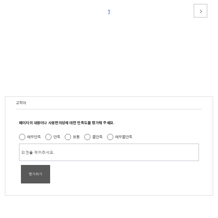
1
교학처
페이지의 내용이나 사용편의성에 대한 만족도를 평가해 주세요.
매우만족
만족
보통
불만족
매우불만족
평가하기