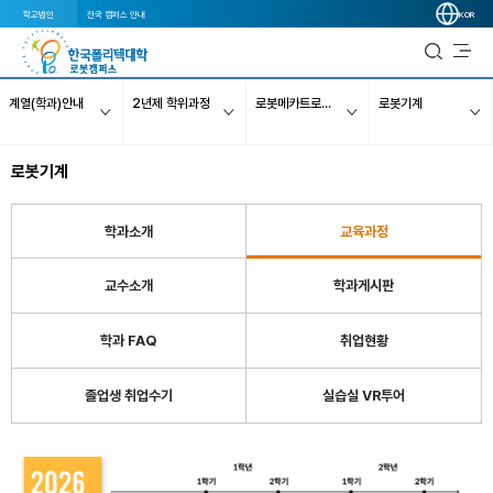
학교법인
전국 캠퍼스 안내
KOR
계열(학과)안내
2년제 학위과정
로봇메카트로닉스 계열
로봇기계
로봇기계
학과소개
교육과정
교수소개
학과게시판
학과 FAQ
취업현황
졸업생 취업수기
실습실 VR투어