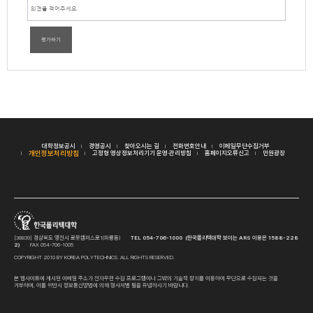
평가하기
대학정보공시
경영공시
찾아오시는 길
전화번호안내
이메일무단수집거부
개인정보처리방침
고정형 영상정보처리기기 운영·관리방침
홈페이지오류신고
민원광장
[38839] 경상북도 영천시 로봇캠퍼스로1(화룡동)
TEL 054-706-1000 (한국폴리텍대학 보이는 ARS 이용은 1588-228
2)
FAX 054-706-1005
COPYRIGHT 2010 BY KOREA POLYTECHNICS. ALL RIGHTS RESERVED.
본 웹사이트에 게시된 이메일 주소가 전자우편 수집 프로그램이나 그밖의 기술적 장치를 이용하여 무단으로 수집되는 것을
거부하며, 이를 위반시 정보통신망법에 의해 형사처벌 됨을 유념하시기 바랍니다.