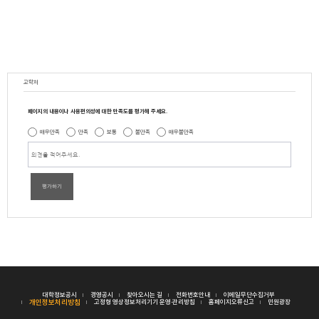
교학처
페이지의 내용이나 사용편의성에 대한 만족도를 평가해 주세요.
매우만족
만족
보통
불만족
매우불만족
평가하기
대학정보공시
경영공시
찾아오시는 길
전화번호안내
이메일무단수집거부
개인정보처리방침
고정형 영상정보처리기기 운영·관리방침
홈페이지오류신고
민원광장