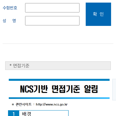
수험번호
확 인
성 명
* 면접기준