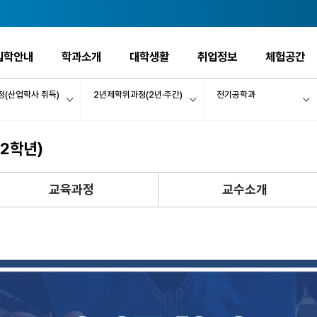
입학안내
학과소개
대학생활
취업정보
체험공간
정(산업학사 취득)
2년제학위과정(2년·주간)
전기공학과
2학년)
교육과정
교수소개