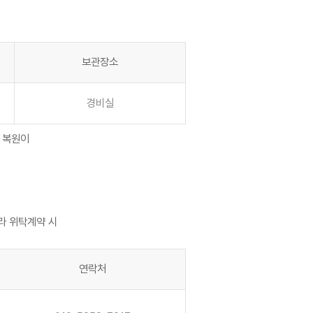
보관장소
경비실
시 복원이
라 위탁계약 시
연락처