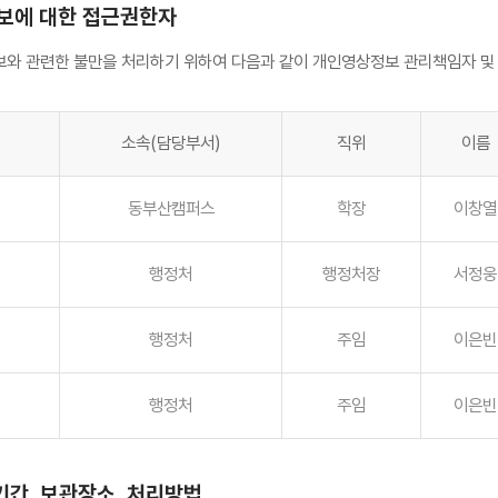
정보에 대한 접근권한자
와 관련한 불만을 처리하기 위하여 다음과 같이 개인영상정보 관리책임자 및
소속(담당부서)
직위
이름
동부산캠퍼스
학장
이창열
행정처
행정처장
서정웅
행정처
주임
이은빈
행정처
주임
이은빈
기간, 보관장소, 처리방법