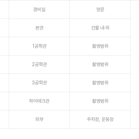
경비실
정문
본관
건물 내·외
1공학관
촬영범위
2공학관
촬영범위
3공학관
촬영범위
하이테크관
촬영범위
외부
주차장, 운동장