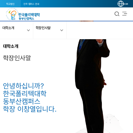
학교법인
전국 캠퍼스 안내
KOR
대학소개
학장인사말
대학소개
학장인사말
안녕하십니까?
한국폴리텍대학
동부산캠퍼스
학장 이창열입니다.