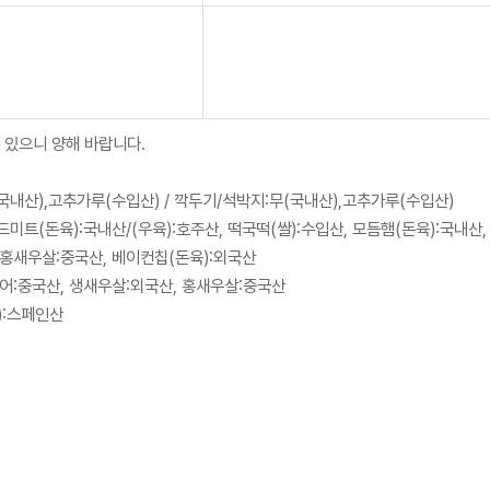
 있으니 양해 바랍니다.
무(국내산),고추가루(수입산) / 깍두기/석박지:무(국내산),고추가루(수입산)
드미트(돈육):국내산/(우육):호주산, 떡국떡(쌀):수입산, 모듬햄(돈육):국내산
 홍새우살:중국산, 베이컨칩(돈육):외국산
징어:중국산, 생새우살:외국산, 홍새우살:중국산
):스페인산