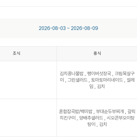
2026-08-03 ~
2026-08-09
조식
중식
김치콩나물밥 , 팽이버섯장국 , 크림목살구
이 , 그린샐러드 , 토마토마리네이드 , 설레
임 , 김치
혼합잡곡밥/백미밥 , 부대순두부찌개 , 갈릭
치킨구이 , 양배추샐러드 , 시오콘부오이탕
탕이 , 김치