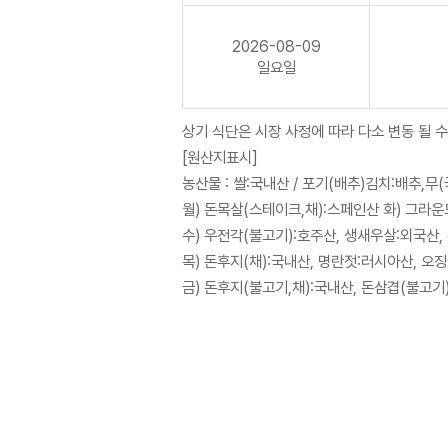
2026-08-09
일요일
상기 식단은 시장 사정에 따라 다소 변동 될 수
[원산지표시]
농산물 : 쌀:국내산 / 포기(배추)김치:배추,
월) 돈목살(스테이크,채):스페인산 화) 그라운
수) 우전각(불고기):호주산, 생새우살:외국산,
목) 돈후지(채):국내산, 명란젓:러시아산, 오
금) 돈후지(불고기,채):국내산, 돈삼겹(불고기