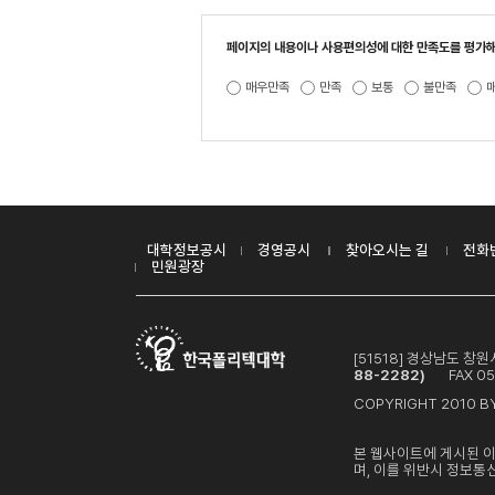
페이지의 내용이나 사용편의성에 대한 만족도를 평가해
매우만족
만족
보통
불만족
대학정보공시
경영공시
찾아오시는 길
전화
민원광장
[51518] 경상남도 
88-2282)
FAX 05
COPYRIGHT 2010 BY
본 웹사이트에 게시된 
며, 이를 위반시 정보통