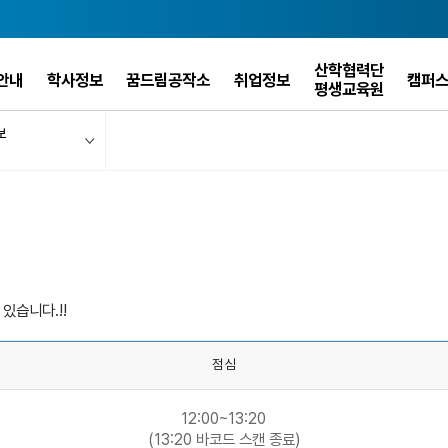
산학협력단
안내
학사정보
꿈드림공작소
취업정보
캠퍼
평생교육원
보
있습니다.!!
점심
12:00~13:20
(13:20 바코드 스캔 종료)