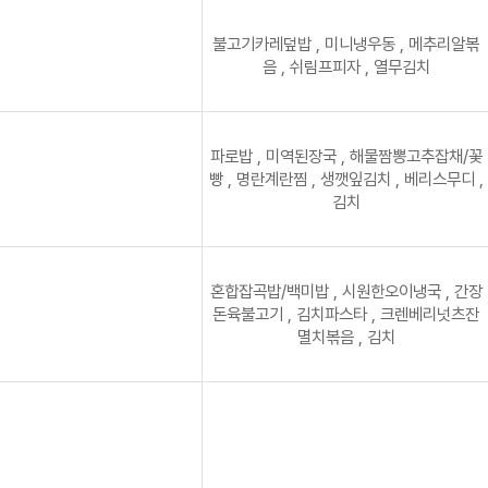
불고기카레덮밥 , 미니냉우동 , 메추리알볶
음 , 쉬림프피자 , 열무김치
파로밥 , 미역된장국 , 해물짬뽕고추잡채/꽃
빵 , 명란계란찜 , 생깻잎김치 , 베리스무디 ,
김치
혼합잡곡밥/백미밥 , 시원한오이냉국 , 간장
돈육불고기 , 김치파스타 , 크렌베리넛츠잔
멸치볶음 , 김치