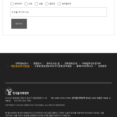
매우만족
만족
보통
불만족
매우불만족
평가하기
대학정보공시
경영공시
찾아오시는 길
전화번호안내
이메일무단수집거부
개인정보처리방침
고정형 영상정보처리기기 운영·관리방침
홈페이지오류신고
민원광장
[51518] 경상남도 창원시 성산구 외동반림로 51-88
TEL 055-279-1700 (한국폴리텍대학 보이는 ARS 이용은 1588-2
282)
FAX 055-282-1386
COPYRIGHT 2010 BY KOREA POLYTECHNICS. ALL RIGHTS RESERVED.
본 웹사이트에 게시된 이메일 주소가 전자우편 수집 프로그램이나 그밖의 기술적 장치를 이용하여 무단으로 수집되는 것을
거부하며, 이를 위반시 정보통신망법에 의해 형사처벌 됨을 유념하시기 바랍니다.