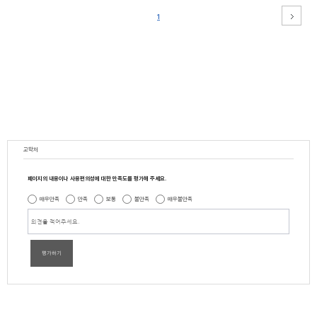
1
교학처
페이지의 내용이나 사용편의성에 대한 만족도를 평가해 주세요.
매우만족
만족
보통
불만족
매우불만족
평가하기