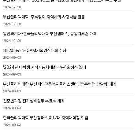
부산폴리텍대학, ‘2024년도 일학습병행 경진대회’ 학습근로자 부문 수상
2024-12-20
부산폴리텍대학, 추석맞이 지역사회 사랑나눔 활동
2024-12-20
동원과기대-한국폴리텍대학 부산캠퍼스, 공동워크숍 개최
2024-12-20
제12회 동남권CAM기술경진대회 수상
2024-09-03
‘2024년 대학생 자작자동차대회 부문’ 출정식 열어
2024-09-03
부산폴리텍대학·부산지역고용복지플러스센터, '업무협업 간담회' 개최
2024-09-03
신중년과정 전기설비실무 수료식 개최
2024-09-03
한국폴리텍대학 부산캠퍼스 제12대 지역대학장 취임
2024-09-03