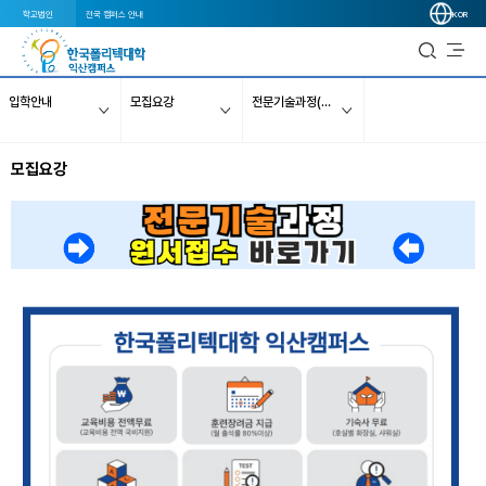
학교법인
전국 캠퍼스 안내
KOR
입학안내
모집요강
전문기술과정(국비1년)
모집요강