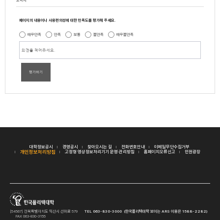
페이지의 내용이나 사용편의성에 대한 만족도를 평가해 주세요.
매우만족
만족
보통
불만족
매우불만족
평가하기
대학정보공시
경영공시
찾아오시는 길
전화번호안내
이메일무단수집거부
개인정보처리방침
고정형 영상정보처리기기 운영·관리방침
홈페이지오류신고
민원광장
[54567] 전북특별자치도 익산시 선화로 579
TEL 063-830-3000 (한국폴리텍대학 보이는 ARS 이용은 1588-2282)
FAX 063-830-3155