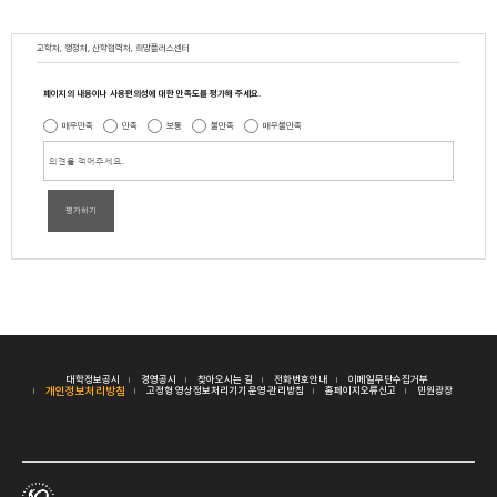
교학처, 행정처, 산학협력처, 희망플러스센터
페이지의 내용이나 사용편의성에 대한 만족도를 평가해 주세요.
매우만족
만족
보통
불만족
매우불만족
평가하기
대학정보공시
경영공시
찾아오시는 길
전화번호안내
이메일무단수집거부
개인정보처리방침
고정형 영상정보처리기기 운영·관리방침
홈페이지오류신고
민원광장