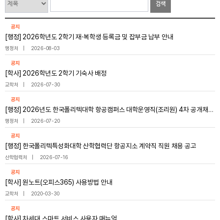
검색
공지
[행정] 2026학년도 2학기 재·복학생 등록금 및 잡부금 납부 안내
행정처
2026-08-03
공지
[학사] 2026학년도 2학기 기숙사 배정
교학처
2026-07-30
공지
[행정] 2026년도 한국폴리텍대학 항공캠퍼스 대학운영직(조리원) 4차 공개채용 공고
행정처
2026-07-20
공지
[행정] 한국폴리텍특성화대학 산학협력단 항공지소 계약직 직원 채용 공고
산학협력처
2026-07-16
공지
[학사] 원노트(오피스365) 사용방법 안내
교학처
2020-03-30
공지
[학사] 차세대 스마트 서비스 사용자 매뉴얼