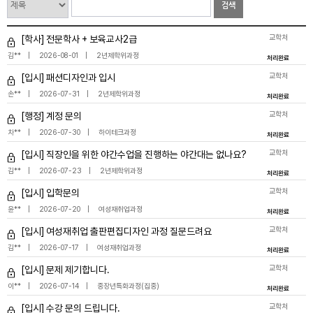
검색
교학처
[학사] 전문학사 + 보육교사2급
김**
2026-08-01
2년제학위과정
처리완료
교학처
[입시] 패션디자인과 입시
손**
2026-07-31
2년제학위과정
처리완료
교학처
[행정] 계정 문의
차**
2026-07-30
하이테크과정
처리완료
교학처
[입시] 직장인을 위한 야간수업을 진행하는 야간대는 없나요?
김**
2026-07-23
2년제학위과정
처리완료
교학처
[입시] 입학문의
윤**
2026-07-20
여성재취업과정
처리완료
교학처
[입시] 여성재취업 출판편집디자인 과정 질문드려요
김**
2026-07-17
여성재취업과정
처리완료
교학처
[입시] 문제 제기합니다.
이**
2026-07-14
중장년특화과정(집중)
처리완료
교학처
[입시] 수강 문의 드립니다.