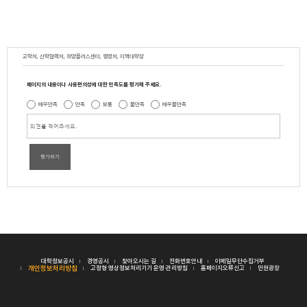
교학처, 산학협력처, 희망플러스센터, 행정처, 지역대학장
페이지의 내용이나 사용편의성에 대한 만족도를 평가해 주세요.
매우만족
만족
보통
불만족
매우불만족
평가하기
대학정보공시
경영공시
찾아오시는 길
전화번호안내
이메일무단수집거부
개인정보처리방침
고정형 영상정보처리기기 운영·관리방침
홈페이지오류신고
민원광장