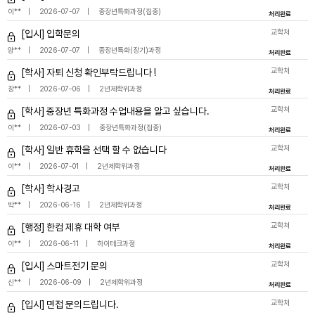
이**
2026-07-07
중장년특화과정(집중)
처리완료
교학처
[입시] 입학문의
양**
2026-07-07
중장년특화(장기)과정
처리완료
교학처
[학사] 자퇴 신청 확인부탁드립니다 !
장**
2026-07-06
2년제학위과정
처리완료
교학처
[학사] 중장년 특화과정 수업내용을 알고 싶습니다.
이**
2026-07-03
중장년특화과정(집중)
처리완료
교학처
[학사] 일반 휴학을 선택 할 수 없습니다
이**
2026-07-01
2년제학위과정
처리완료
교학처
[학사] 학사경고
박**
2026-06-16
2년제학위과정
처리완료
교학처
[행정] 한컴 제휴 대학 여부
이**
2026-06-11
하이테크과정
처리완료
교학처
[입시] 스마트전기 문의
신**
2026-06-09
2년제학위과정
처리완료
교학처
[입시] 면접 문의드립니다.