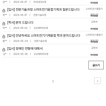
권**
2026-06-07
하이테크과정
처리완료
스마트전기융합기
[입시] 전문기술과정 스마트전기융합기계과 질문드립니다
계과(전)
최**
2026-06-07
전문기술과정
처리완료
교학처
[학사] 문의 드립니다
박**
2026-06-02
2년제학위과정
처리완료
스마트전기융합기
[입시] 안녕하세요 스마트전기기계융합 학과 문의드립니다
계과(전)
황**
2026-05-29
전문기술과정
처리완료
교학처
[입시] 장애인 전형에 대해서
김*
2026-05-28
2년제학위과정
처리완료
글쓰기
1